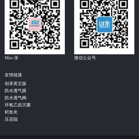
Miss 张
微信公众号
友情链接
创承英文版
防水透气膜
防水透气阀
环氧乙烷灭菌
鳄鱼夹
压花辊