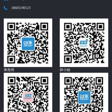
18605190123
蒋燕伟
薛小姐