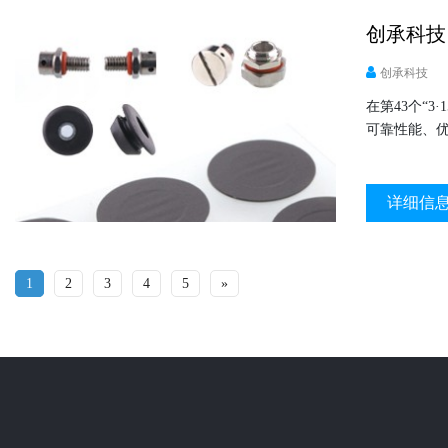
创承科技
创承科技
在第43个“
可靠性能、
详细信
1
2
3
4
5
»