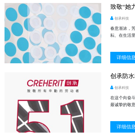
致敬“她
创承科技
春意渐浓，
耘、在生活
详细信
创承防水
创承科技
在这个向奋
最诚挚的敬
详细信