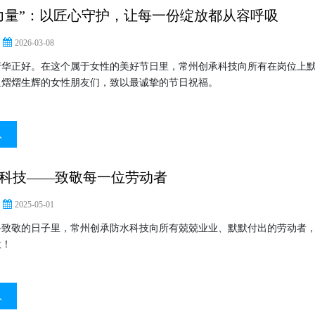
力量”：以匠心守护，让每一份绽放都从容呼吸
2026-03-08
芳华正好。在这个属于女性的美好节日里，常州创承科技向所有在岗位上
里熠熠生辉的女性朋友们，致以最诚挚的节日祝福。
息
科技——致敬每一位劳动者
2025-05-01
斗致敬的日子里，常州创承防水科技向所有兢兢业业、默默付出的劳动者
意！
息