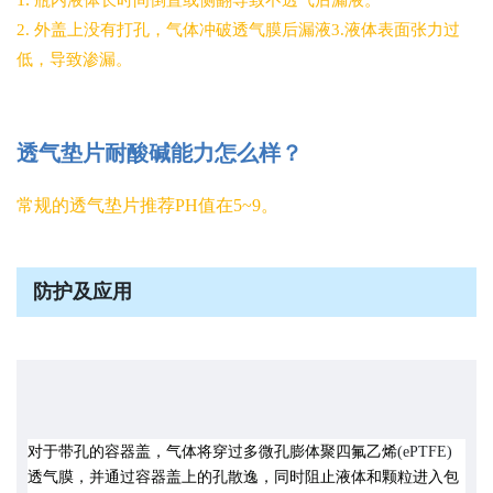
瓶内液体长时间倒置或侧翻导致不透气后漏液。
2.
外盖上没有打孔，气体冲破透气膜后漏液
3.
液体表面张力过
低，导致渗漏。
透气垫片耐酸碱能力怎么样？
常规的透气垫片推荐
PH
值在
5~9
。
防护及应用
对于带孔的容器盖，气体将穿过多微孔膨体聚四氟乙烯
(ePTFE)
透气膜，并通过容器盖上的孔散逸，同时阻止液体和颗粒进入包