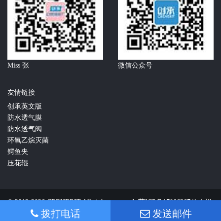
Miss 张
微信公众号
友情链接
创承英文版
防水透气膜
防水透气阀
环氧乙烷灭菌
鳄鱼夹
压花辊
© 2012-2026 CREHERIT All rights reserved.
苏ICP备17066367号-1
设
拨打电话
发送邮件
计-若简品牌顾问
苏公网安备32041202003683号