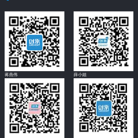
蒋燕伟
薛小姐